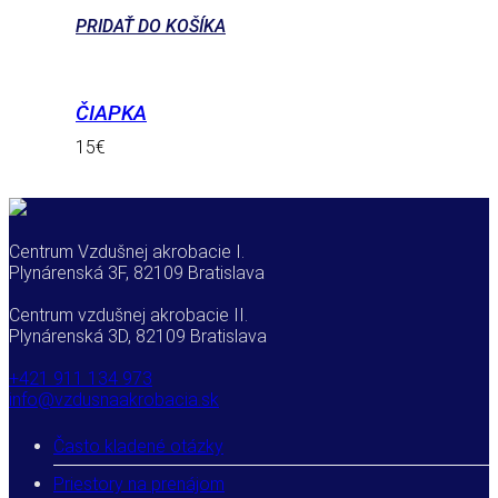
PRIDAŤ DO KOŠÍKA
ČIAPKA
15
€
Centrum Vzdušnej akrobacie I.
Plynárenská 3F, 82109 Bratislava
Centrum vzdušnej akrobacie II.
Plynárenská 3D, 82109 Bratislava
+421 911 134 973
info@vzdusnaakrobacia.sk
Často kladené otázky
Priestory na prenájom