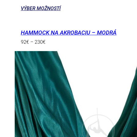
VÝBER MOŽNOSTÍ
HAMMOCK NA AKROBACIU – MODRÁ
92
€
–
230
€