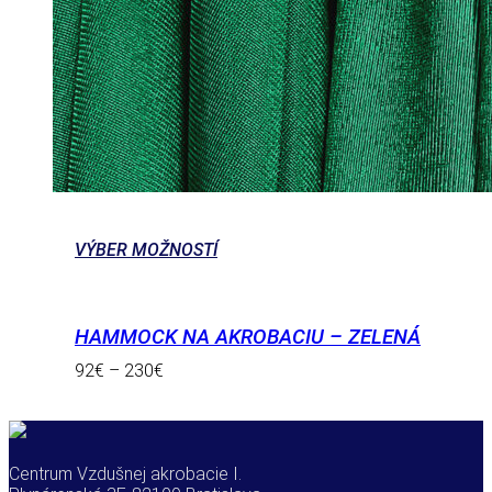
VÝBER MOŽNOSTÍ
HAMMOCK NA AKROBACIU – ZELENÁ
92
€
–
230
€
Centrum Vzdušnej akrobacie I.