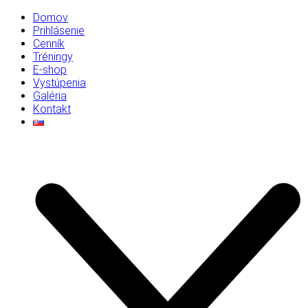
Domov
Prihlásenie
Cenník
Tréningy
E-shop
Vystúpenia
Galéria
Kontakt