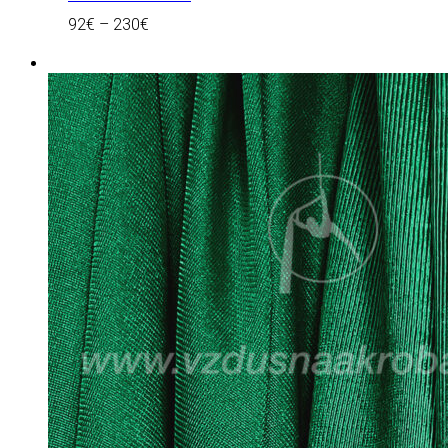
92
€
–
230
€