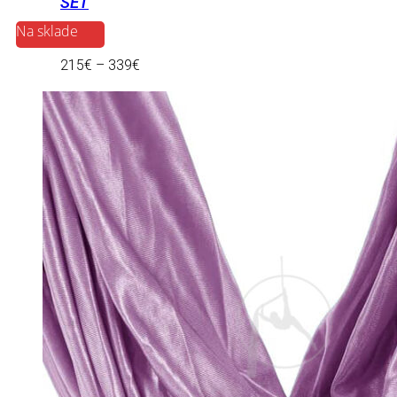
SET
Na sklade
215
€
–
339
€