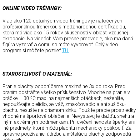
ONLINE VIDEO TRÉNINGY:
Viac ako 120 detailných video tréningov je natočených
profesionálnou trénerkou s medzinárodnou certifikáciou,
ktorá má viac ako 15 rokov skúseností v oblasti vzdušnej
akrobacie. Na videách Vám presne predvedie, ako má daná
figúra vyzerať a čomu sa máte vyvarovať. Celý video
program si môžete pozrieť
TU.
STAROSTLIVOSŤ O MATERIÁL:
Pranie plachty odporúčame maximálne 3x do roka. Pred
praním odstráňte všetko príslušenstvo. Vhodné na pranie v
práčke – 30 ºC max. na najmenších otáčkach, nežehlite,
nepoužívajte bielidlo, aviváž, zmäkčovadlo a ani sušičku-
plachtu nesušte na priamom slnku. Použite pracie prostriedky
vhodné na športové oblečenie. Nevystavujte dažďu, snehu a
iným extrémnym podmienkam. Pri cvičení nenoste šperky ani
iné predmety, ktoré môžu plachtu mechanicky poškodiť. Za
správne používanie, údržbu a inštaláciu plachty zodpovedá
zákazník.