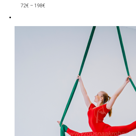
72
€
–
198
€