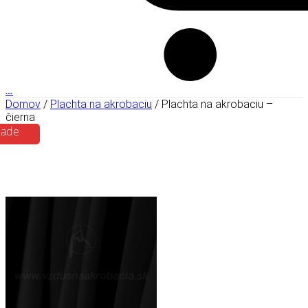
…
Domov
/
Plachta na akrobaciu
/ Plachta na akrobaciu –
čierna
lade