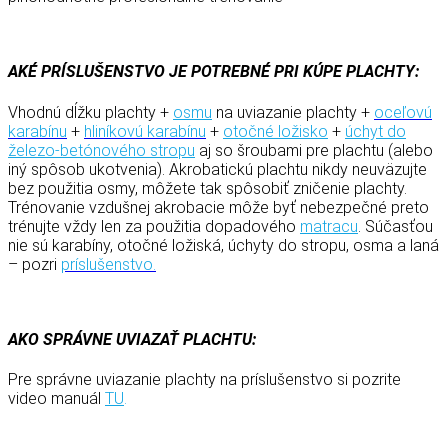
AKÉ PRÍSLUŠENSTVO JE POTREBNÉ PRI KÚPE PLACHTY:
Vhodnú dĺžku plachty +
osmu
na uviazanie plachty +
oceľovú
karabínu
+
hliníkovú karabínu
+
otočné ložisko
+
úchyt do
železo-betónového stropu
aj so šroubami pre plachtu (alebo
iný spôsob ukotvenia). Akrobatickú plachtu nikdy neuväzujte
bez použitia osmy, môžete tak spôsobiť zničenie plachty.
Trénovanie vzdušnej akrobacie môže byť nebezpečné preto
trénujte vždy len za použitia dopadového
matracu
. Súčasťou
nie sú karabíny, otočné ložiská, úchyty do stropu, osma a laná
– pozri
príslušenstvo.
AKO SPRÁVNE UVIAZAŤ
PLACHTU:
Pre správne uviazanie plachty na príslušenstvo si pozrite
video manuál
TU
.