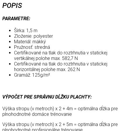
čierna
POPIS
PARAMETRE:
Šírka: 1,5 m
Zloženie: polyester
Materiál: mäkký
Pružnosť: stredná
Certifikované na tlak do roztrhnutia v statickej
vertikálnej polohe max. 582,7 N
Certifikované na tlak do roztrhnutia v statickej
horizontálnej polohe max. 262 N
Gramáž: 125g/m²
VÝPOČET PRE SPRÁVNU DĹŽKU PLACHTY:
Výška stropu (v metroch) x 2 + 4m = optimálna dĺžka pre
plnohodnotné domáce trénovanie
Výška stropu (v metroch) x 2 + 5m = optimálna dĺžka pre
plnohodnotné profesionálne trénovanie