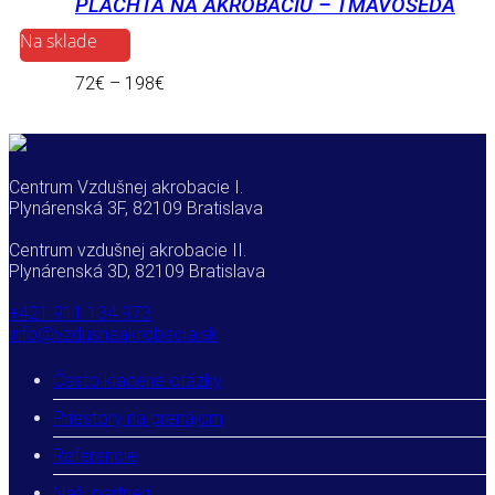
PLACHTA NA AKROBACIU – TMAVOŠEDÁ
Na sklade
72
€
–
198
€
Centrum Vzdušnej akrobacie I.
Plynárenská 3F, 82109 Bratislava
Centrum vzdušnej akrobacie II.
Plynárenská 3D, 82109 Bratislava
+421 911 134 973
info@vzdusnaakrobacia.sk
Často kladené otázky
Priestory na prenájom
Referencie
Naši partneri