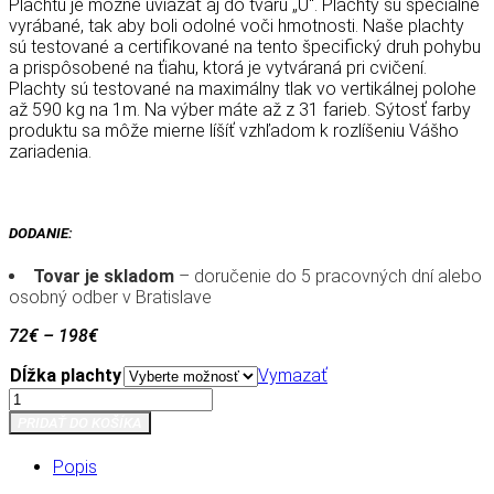
Plachtu je možné uviazať aj do tvaru „U“. Plachty sú špeciálne
vyrábané, tak aby boli odolné voči hmotnosti. Naše plachty
sú testované a certifikované na tento špecifický druh pohybu
a prispôsobené na ťiahu, ktorá je vytváraná pri cvičení.
Plachty sú testované na maximálny tlak vo vertikálnej polohe
až 590 kg na 1m. Na výber máte až z 31 farieb. Sýtosť farby
produktu sa môže mierne líšíť vzhľadom k rozlíšeniu Vášho
zariadenia.
DODANIE:
Tovar je skladom
– doručenie do 5 pracovných dní alebo
osobný odber v Bratislave
72
€
–
198
€
Dĺžka plachty
Vymazať
množstvo
Plachta
PRIDAŤ DO KOŠÍKA
na
akrobaciu
Popis
-