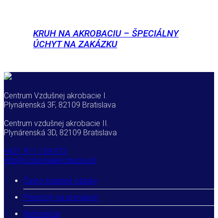
KRUH NA AKROBACIU – ŠPECIÁLNY
ÚCHYT NA ZAKÁZKU
Centrum Vzdušnej akrobacie I.
Plynárenská 3F, 82109 Bratislava
Centrum vzdušnej akrobacie II.
Plynárenská 3D, 82109 Bratislava
+421 911 134 973
info@vzdusnaakrobacia.sk
Často kladené otázky
Priestory na prenájom
Referencie