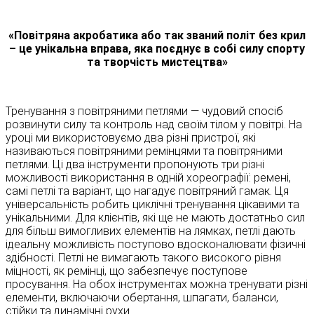
«Повітряна акробатика або так званий політ без крил
– це унікальна вправа, яка поєднує в собі силу спорту
та творчість мистецтва»
Тренування з повітряними петлями — чудовий спосіб
розвинути силу та контроль над своїм тілом у повітрі. На
уроці ми використовуємо два різні пристрої, які
називаються повітряними ремінцями та повітряними
петлями. Ці два інструменти пропонують три різні
можливості використання в одній хореографії: ремені,
самі петлі та варіант, що нагадує повітряний гамак. Ця
універсальність робить циклічні тренування цікавими та
унікальними. Для клієнтів, які ще не мають достатньо сил
для більш вимогливих елементів на лямках, петлі дають
ідеальну можливість поступово вдосконалювати фізичні
здібності. Петлі не вимагають такого високого рівня
міцності, як ремінці, що забезпечує поступове
просування. На обох інструментах можна тренувати різні
елементи, включаючи обертання, шпагати, баланси,
стійки та динамічні рухи.