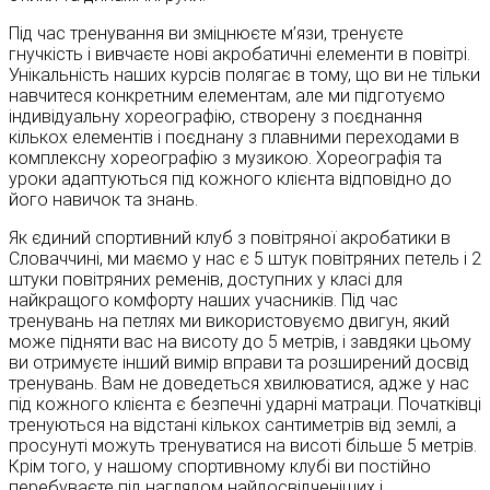
Під час тренування ви зміцнюєте м’язи, тренуєте
гнучкість і вивчаєте нові акробатичні елементи в повітрі.
Унікальність наших курсів полягає в тому, що ви не тільки
навчитеся конкретним елементам, але ми підготуємо
індивідуальну хореографію, створену з поєднання
кількох елементів і поєднану з плавними переходами в
комплексну хореографію з музикою. Хореографія та
уроки адаптуються під кожного клієнта відповідно до
його навичок та знань.
Як єдиний спортивний клуб з повітряної акробатики в
Словаччині, ми маємо у нас є 5 штук повітряних петель і 2
штуки повітряних ременів, доступних у класі для
найкращого комфорту наших учасників. Під час
тренувань на петлях ми використовуємо двигун, який
може підняти вас на висоту до 5 метрів, і завдяки цьому
ви отримуєте інший вимір вправи та розширений досвід
тренувань. Вам не доведеться хвилюватися, адже у нас
під кожного клієнта є безпечні ударні матраци. Початківці
тренуються на відстані кількох сантиметрів від землі, а
просунуті можуть тренуватися на висоті більше 5 метрів.
Крім того, у нашому спортивному клубі ви постійно
перебуваєте під наглядом найдосвідченіших і